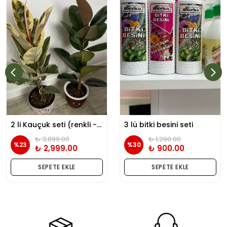
2 li Kauçuk seti (renkli - yeşil kauçuk) tek köklü
3 lü bitki besini seti
₺ 3,899.00
₺ 1,290.00
%
23
%
30
₺ 2,999.00
₺ 900.00
SEPETE EKLE
SEPETE EKLE