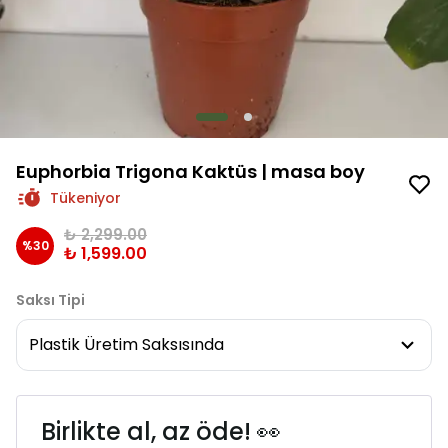
Euphorbia Trigona Kaktüs | masa boy
Tükeniyor
₺ 2,299.00
%
30
₺ 1,599.00
Saksı Tipi
Birlikte al, az öde! 👀