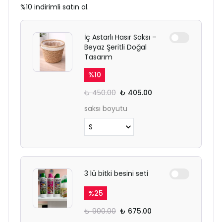
%10 indirimli satın al.
İç Astarlı Hasır Saksı –
Beyaz Şeritli Doğal
Tasarım
%
10
₺ 450.00
₺ 405.00
saksı boyutu
3 lü bitki besini seti
%
25
₺ 900.00
₺ 675.00