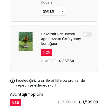
Hacim
Dekoratif Nar Bonsai
Ağacı-Masa üstü yapay
Nar ağacı
%
25
₺ 490.00
₺ 367.50
İncelediğiniz ürün ile birlikte bu ürünler de
sepetinize eklenecektir!
Avantajlı Toplam
₺ 2,299.00
₺ 1,599.00
%
30