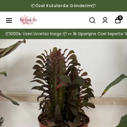
📦Özel Kutularda Gönderim📦
0
1000₺ Üzeri Ücretsiz Kargo 📦 👀 İlk Siparişine Özel Sepette %10 İ