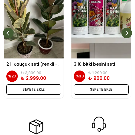
2 li Kauçuk seti (renkli - yeşil kauçuk) tek köklü
3 lü bitki besini seti
₺ 3,899.00
₺ 1,290.00
%
23
%
30
₺ 2,999.00
₺ 900.00
SEPETE EKLE
SEPETE EKLE