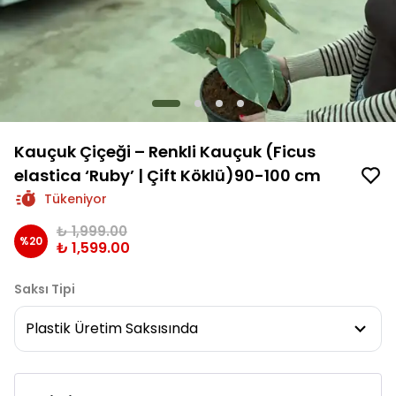
Kauçuk Çiçeği – Renkli Kauçuk (Ficus
elastica ‘Ruby’ | Çift Köklü)90-100 cm
Tükeniyor
₺ 1,999.00
%
20
₺ 1,599.00
Saksı Tipi