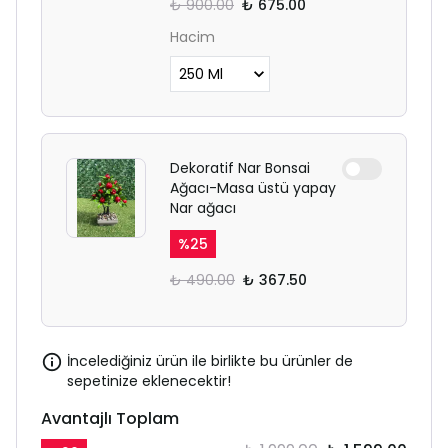
₺ 900.00
₺ 675.00
Hacim
Dekoratif Nar Bonsai
Ağacı-Masa üstü yapay
Nar ağacı
%
25
₺ 490.00
₺ 367.50
İncelediğiniz ürün ile birlikte bu ürünler de
sepetinize eklenecektir!
Avantajlı Toplam