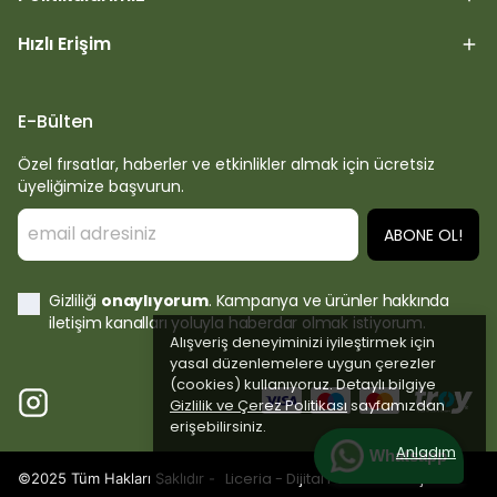
Hızlı Erişim
E-Bülten
Özel fırsatlar, haberler ve etkinlikler almak için ücretsiz
üyeliğimize başvurun.
ABONE OL!
Gizliliği
onaylıyorum
. Kampanya ve ürünler hakkında
iletişim kanalları yoluyla haberdar olmak istiyorum.
Alışveriş deneyiminizi iyileştirmek için
yasal düzenlemelere uygun çerezler
(cookies) kullanıyoruz. Detaylı bilgiye
Gizlilik ve Çerez Politikası
sayfamızdan
erişebilirsiniz.
Anladım
Whatsapp
Liceria - Dijital Pazarlama Ajansı
©2025 Tüm Hakları Saklıdır -