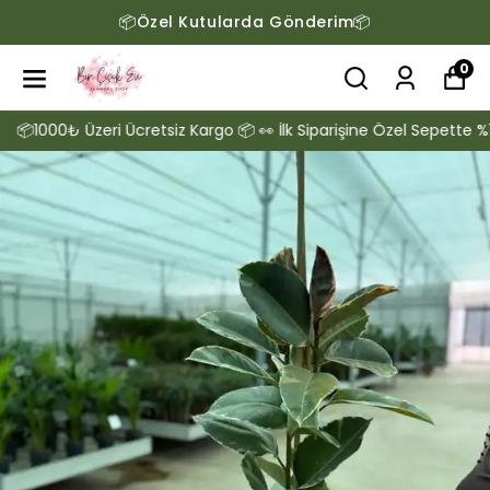
Gönderim📦
📦1000₺ ve Üzeri Ücr
0
1000₺ Üzeri Ücretsiz Kargo 📦 👀 İlk Siparişine Özel Sepette %10 İN