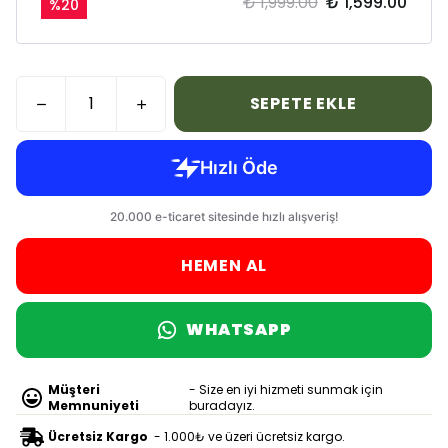
₺ 1,999.00
₺ 1,599.00
%
20
SEPETE EKLE
HEMEN AL
WHATSAPP
Müşteri
- Size en iyi hizmeti sunmak için
Memnuniyeti
buradayız.
Ücretsiz Kargo
- 1.000₺ ve üzeri ücretsiz kargo.