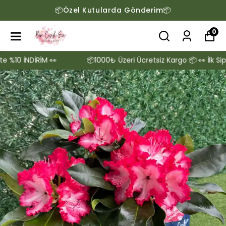
📦Özel Kutularda Gönderim📦
0
10 İNDİRİM 👀
📦1000₺ Üzeri Ücretsiz Kargo 📦 👀 İlk Sipari