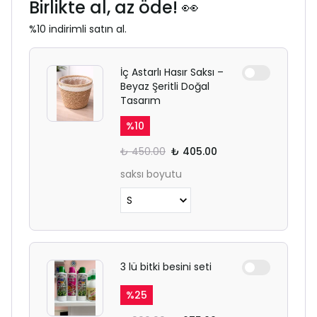
Birlikte al, az öde! 👀
%10 indirimli satın al.
İç Astarlı Hasır Saksı –
Beyaz Şeritli Doğal
Tasarım
%
10
₺ 450.00
₺ 405.00
saksı boyutu
3 lü bitki besini seti
%
25