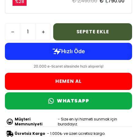
₺ 2,490.00
₺ 1,790.00
%
28
SEPETE EKLE
HEMEN AL
WHATSAPP
Müşteri
- Size en iyi hizmeti sunmak için
Memnuniyeti
buradayız.
Ücretsiz Kargo
- 1.000₺ ve üzeri ücretsiz kargo.