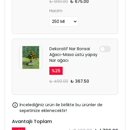
₺ 900.00
₺ 675.00
Hacim
Dekoratif Nar Bonsai
Ağacı-Masa üstü yapay
Nar ağacı
%
25
₺ 490.00
₺ 367.50
İncelediğiniz ürün ile birlikte bu ürünler de
sepetinize eklenecektir!
Avantajlı Toplam