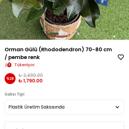
Orman Gülü (Rhododendron) 70-80 cm
/ pembe renk
Tükeniyor
₺ 2,490.00
%
28
₺ 1,790.00
Saksı Tipi