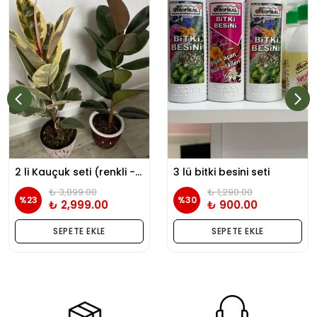
2 li Kauçuk seti (renkli - yeşil kauçuk) tek köklü
3 lü bitki besini seti
₺ 3,899.00
₺ 1,290.00
%
23
%
30
₺ 2,999.00
₺ 900.00
SEPETE EKLE
SEPETE EKLE