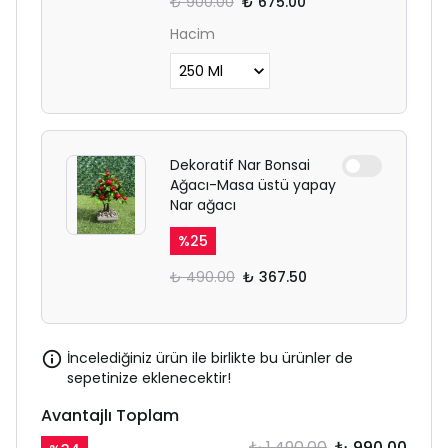
₺ 900.00
₺ 675.00
Hacim
Dekoratif Nar Bonsai
Ağacı-Masa üstü yapay
Nar ağacı
%
25
₺ 490.00
₺ 367.50
İncelediğiniz ürün ile birlikte bu ürünler de
sepetinize eklenecektir!
Avantajlı Toplam
₺ 1,490.00
₺ 990.00