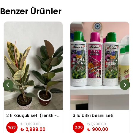
Benzer Ürünler
2 li Kauçuk seti (renkli - yeşil kauçuk) tek köklü
3 lü bitki besini seti
₺ 3,899.00
₺ 1,290.00
%
23
%
30
₺ 2,999.00
₺ 900.00