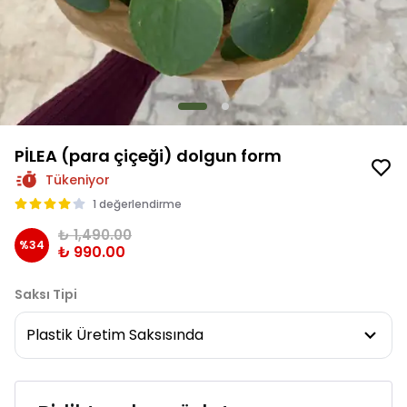
PİLEA (para çiçeği) dolgun form
Tükeniyor
1 değerlendirme
₺ 1,490.00
%
34
₺ 990.00
Saksı Tipi