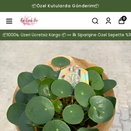
📦1000₺ ve Üzeri Ücretsiz Kargo📦
0
000₺ Üzeri Ücretsiz Kargo 📦 👀 İlk Siparişine Özel Sepette %10 İND