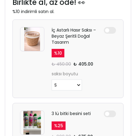
Birlikte al, az öde! 👀
%10 indirimli satın al.
İç Astarlı Hasır Saksı –
Beyaz Şeritli Doğal
Tasarım
%
10
₺ 450.00
₺ 405.00
saksı boyutu
3 lü bitki besini seti
%
25