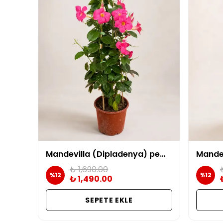
Mandevilla (Dipladenya) pembe
₺ 1,690.00
%
12
%
12
₺ 1,490.00
SEPETE EKLE