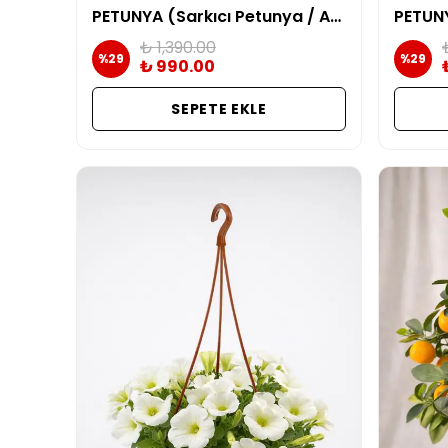
PETUNYA (Sarkıcı Petunya / Askılı Çiçek) | Fuşya (Fuchsia)
₺ 1,390.00
%
29
%
29
₺ 990.00
SEPETE EKLE