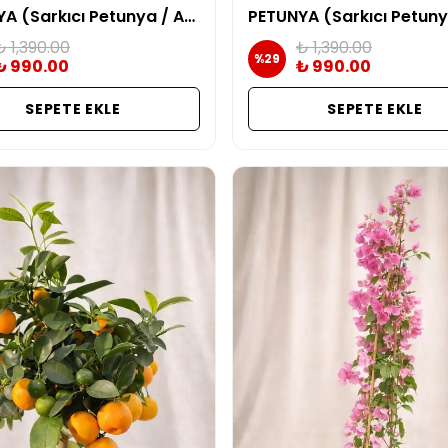
PETUNYA (Sarkıcı Petunya / Askılı Çiçek) | Sarı Bordo Alacalı
₺ 1,390.00
₺ 1,390.00
%
29
₺ 990.00
₺ 990.00
SEPETE EKLE
SEPETE EKLE