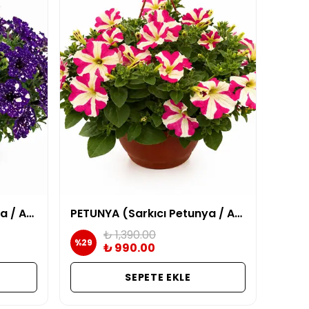
PETUNYA (Sarkıcı Petunya / Askılı Çiçek) | Mor benekli
PETUNYA (Sarkıcı Petunya / Askılı Çiçek) | Pembe-Beyaz)
₺ 1,390.00
%
29
₺ 990.00
SEPETE EKLE