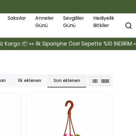
Saksılar
Anneler
Sevgililer
Hediyelik
Günü
Günü
Bitkiler
lk Siparişine Özel Sepette %10 İNDİRİM 👀
📦1000₺
lan
İlk eklenen
Son eklenen