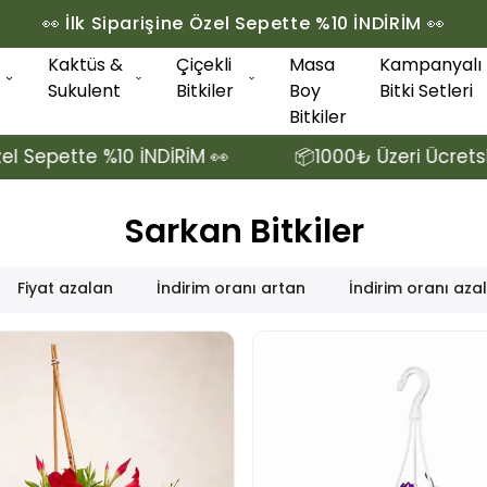
👀 İlk Siparişine Özel Sepette %10 İNDİRİM 👀
Kaktüs &
Çiçekli
Masa
Kampanyalı
Sukulent
Bitkiler
Boy
Bitki Setleri
Bitkiler
 İNDİRİM 👀
📦1000₺ Üzeri Ücretsiz Kargo 📦 👀 İ
Sarkan Bitkiler
Fiyat azalan
İndirim oranı artan
İndirim oranı aza