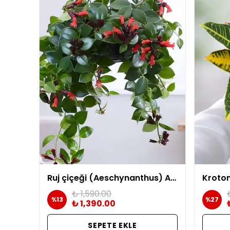
Ruj çiçeği (Aeschynanthus) ASKILI
₺ 1,590.00
%
13
%
27
₺ 1,390.00
SEPETE EKLE