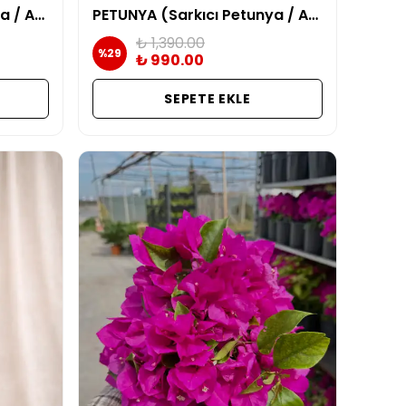
PETUNYA (Sarkıcı Petunya / Askılı Çiçek) | mor
PETUNYA (Sarkıcı Petunya / Askılı Çiçek) | Kırmızı
₺ 1,390.00
%
29
₺ 990.00
SEPETE EKLE