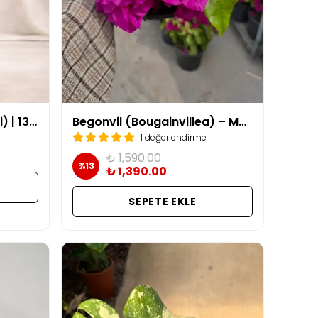
Begonvil (Bodrum Çiçeği) | 130 -140 cm ( Açık pembe)
Begonvil (Bougainvillea) – Masa Boy (20-30 cm)
1 değerlendirme
₺ 1,590.00
%
13
₺ 1,390.00
SEPETE EKLE