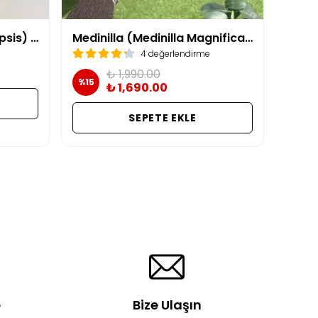
Beyaz Orkide (Phalaenopsis) ithal / çift dallı
Medinilla (Medinilla Magnifica) – Salon Bitkisi / masa boy
4 değerlendirme
₺ 1,990.00
%
15
₺ 1,690.00
SEPETE EKLE
e
Bize Ulaşın