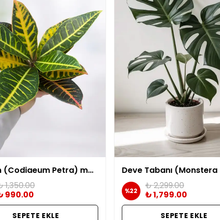
Kroton (Codiaeum Petra) masa boy 20-30 cm
₺ 1,350.00
₺ 2,299.00
%
22
₺ 990.00
₺ 1,799.00
SEPETE EKLE
SEPETE EKLE