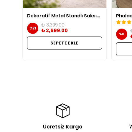
Dekoratif Metal Standlı Saksıda Ortanca (Hydrangea)
₺ 3,399.00
%
21
₺ 2,699.00
%
8
SEPETE EKLE
Ücretsiz Kargo
7