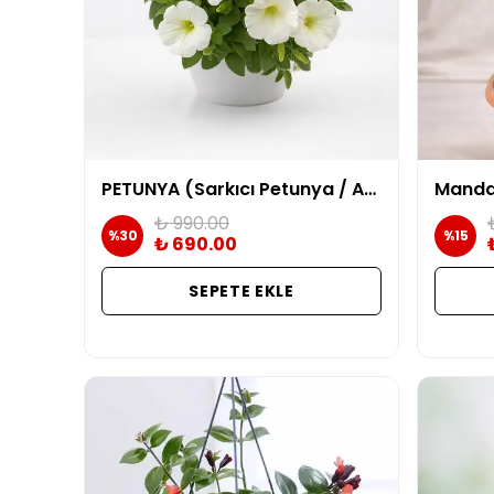
PETUNYA (Sarkıcı Petunya / Askılı Çiçek) | Beyaz
₺ 990.00
%
30
%
15
₺ 690.00
SEPETE EKLE