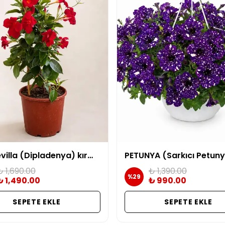
Mandevilla (Dipladenya) kırmızı
₺ 1,690.00
₺ 1,390.00
%
29
₺ 1,490.00
₺ 990.00
SEPETE EKLE
SEPETE EKLE