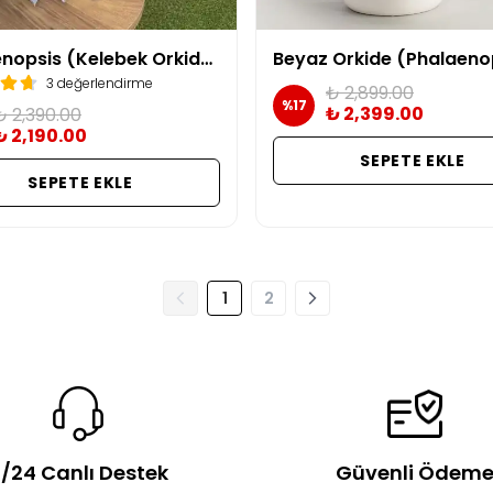
Phalaenopsis (Kelebek Orkide) Özel tür / çift dallı
3 değerlendirme
₺ 2,899.00
%
17
₺ 2,399.00
₺ 2,390.00
₺ 2,190.00
SEPETE EKLE
SEPETE EKLE
1
2
/24 Canlı Destek
Güvenli Ödem