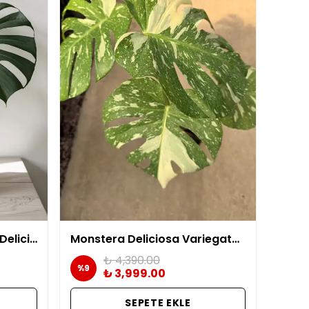
Deve Tabanı (Monstera Deliciosa) 60-70 cm
Monstera Deliciosa Variegata (Nadir Tür) 50/60 cm - Alacalı deve tabanı
₺ 4,390.00
%
9
₺ 3,999.00
SEPETE EKLE